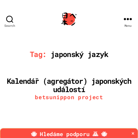
Search
Menu
BetsuNippon
Tag:
japonský jazyk
Kalendář (agregátor) japonských
událostí
Categories
betsunippon project
×
🐝 Hledáme podporu 🙇 🐝