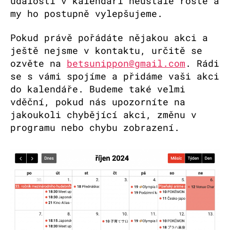
událostí v kalendáři neustále roste a
my ho postupně vylepšujeme.
Pokud právě pořádáte nějakou akci a
ještě nejsme v kontaktu, určitě se
ozvěte na
betsunippon@gmail.com
. Rádi
se s vámi spojíme a přidáme vaši akci
do kalendáře. Budeme také velmi
vděční, pokud nás upozorníte na
jakoukoli chybějící akci, změnu v
programu nebo chybu zobrazení.